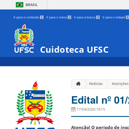
BRASIL
Ir para o conteúdo
1
Ir para o menu
2
Ir para a busca
3
Ir para o rodapé
4
Cuidoteca UFSC
Notícias
Inscrições
Edital nº 0
17/04/2026 18:15
Atenção! O período de insc