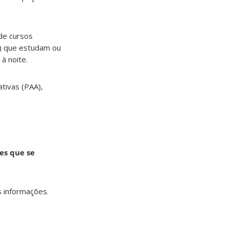
de cursos
s) que estudam ou
à noite.
ativas (PAA),
es que se
s informações.