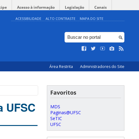
cipe
Acesso à informação
Legislação
Canais
ACESSIBILIDADE
ALTO CONTRASTE
MAPA DO SITE
Área Restrita
Administradores do Site
Favoritos
na UFSC
MDS
Paginas@UFSC
SeTIC
UFSC