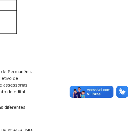
a de Permanência
letivo de
 e assessorias
to do edital.
as diferentes
 no espaço físico