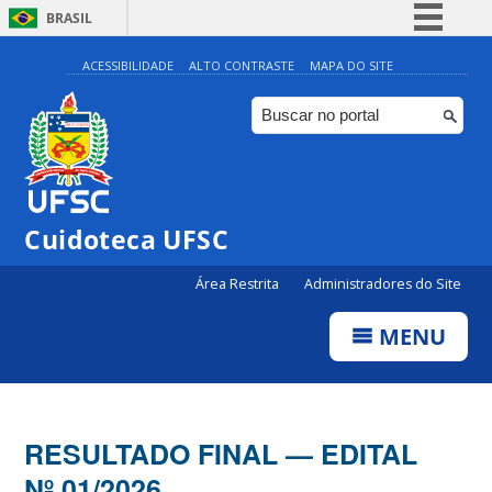
BRASIL
Simplifique!
ACESSIBILIDADE
ALTO CONTRASTE
MAPA DO SITE
Comunica BR
Participe
Acesso à informação
Legislação
Cuidoteca UFSC
Canais
Área Restrita
Administradores do Site
MENU
RESULTADO FINAL — EDITAL
Nº 01/2026