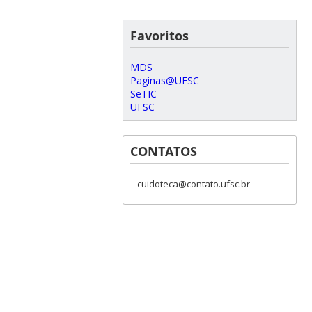
Favoritos
MDS
Paginas@UFSC
SeTIC
UFSC
CONTATOS
cuidoteca@contato.ufsc.br