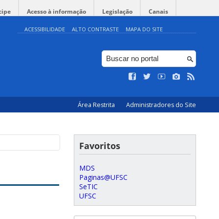
cipe
Acesso à informação
Legislação
Canais
ACESSIBILIDADE
ALTO CONTRASTE
MAPA DO SITE
Área Restrita
Administradores do Site
Favoritos
MDS
Paginas@UFSC
SeTIC
UFSC