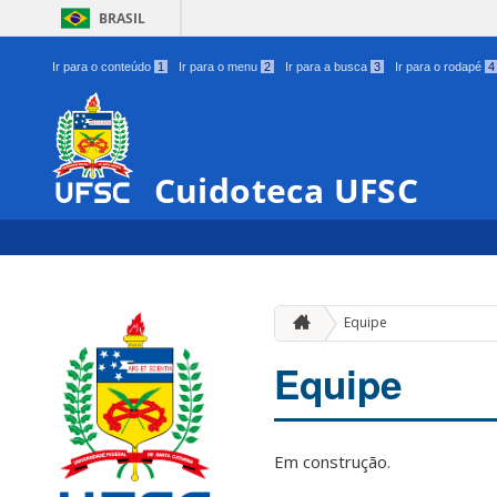
BRASIL
Ir para o conteúdo
1
Ir para o menu
2
Ir para a busca
3
Ir para o rodapé
4
Cuidoteca UFSC
Equipe
Equipe
Em construção.