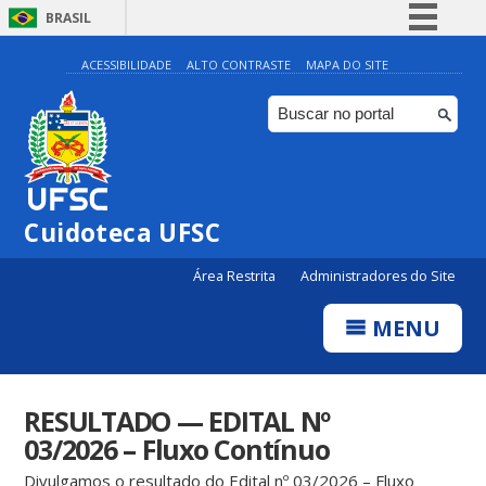
BRASIL
Simplifique!
ACESSIBILIDADE
ALTO CONTRASTE
MAPA DO SITE
Comunica BR
Participe
Acesso à informação
Legislação
Cuidoteca UFSC
Canais
Área Restrita
Administradores do Site
MENU
RESULTADO — EDITAL Nº
03/2026 – Fluxo Contínuo
Divulgamos o resultado do Edital nº 03/2026 – Fluxo