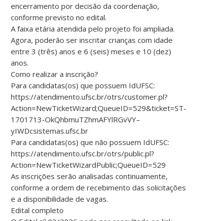
encerramento por decisão da coordenação,
conforme previsto no edital.
A faixa etária atendida pelo projeto foi ampliada.
Agora, poderão ser inscritar crianças com idade
entre 3 (três) anos e 6 (seis) meses e 10 (dez)
anos.
Como realizar a inscrição?
Para candidatas(os) que possuem IdUFSC:
https://atendimento.ufsc.br/otrs/customer.pl?
Action=NewTicketWizard;QueueID=529&ticket=ST-
1701713-OkQhbmuTZhmAFYlRGvVY–
yIWDcsistemas.ufsc.br
Para candidatas(os) que não possuem IdUFSC:
https://atendimento.ufsc.br/otrs/public.pl?
Action=NewTicketWizardPublic;QueueID=529
As inscrições serão analisadas continuamente,
conforme a ordem de recebimento das solicitações
e a disponibilidade de vagas.
Edital completo